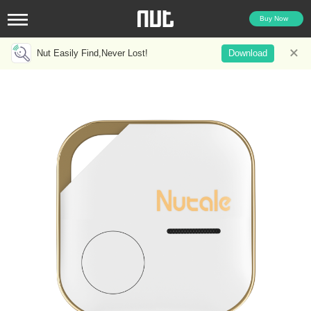
Buy Now
Nut Easily Find,Never Lost!
Download